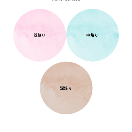
浅焙り
中焙り
深焙り