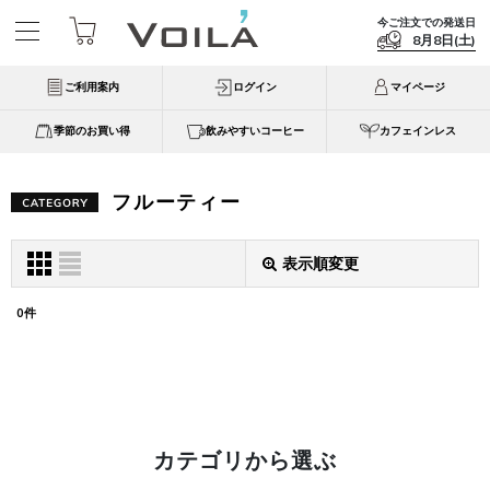
今ご注文での発送日
8月8日(土)
ご利用案内
ログイン
マイページ
季節のお買い得
飲みやすいコーヒー
カフェインレス
フルーティー
表示順変更
表示数
:
0
件
並び順
:
絞り込む
カテゴリから選ぶ