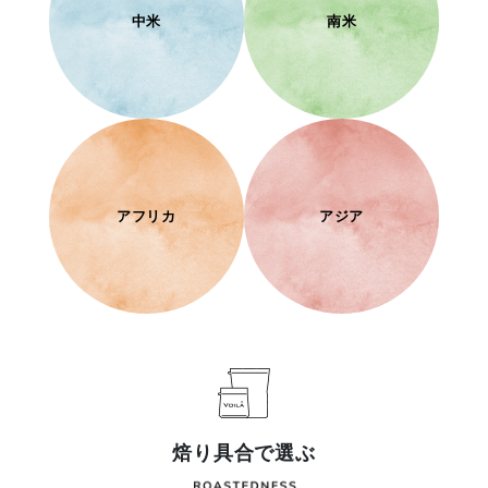
中米
南米
アフリカ
アジア
焙り具合で選ぶ