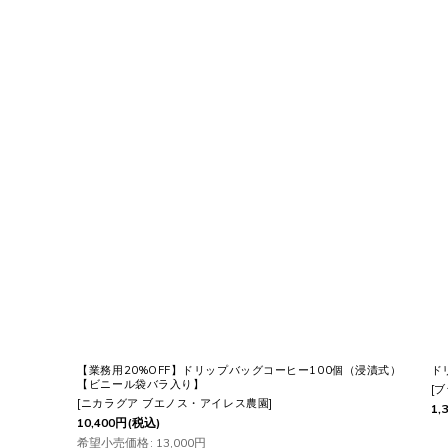
らのドリップバッグは
窒素充填
してあります。
酸化せず
に美味
は？
プしないドリップバッグ
のいれ方をご紹介します。
ることができる
便利なコーヒー
です。
いてゆったりドリップ
するのもいいですが、
忙しいとき
は...
【業務用20%OFF】ドリップバッグコーヒー100個（浸漬式）
ド
【ビニール袋バラ入り】
[
ブ
い
と思います。
[
ニカラグア ブエノス・アイレス農園
]
1,
10,400
円
(税込)
希望小売価格
:
13,000
円