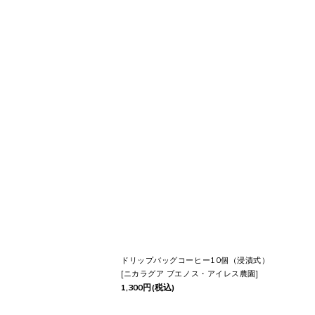
賞味期限は製造から1年
どうして
そんなに持つの？
実はこち
手軽に美味しくいれるに
今回は今、私がはまっている
ドリッ
ドリップバッグは
手軽に１杯分
いれ
もちろん
時間がある時
は、
豆から挽
ドリップバッグコーヒー10個（浸漬式）
[
ニカラグア ブエノス・アイレス農園
]
コーヒーも
TPO
で使い分けるのが
賢
1,300
円
(税込)