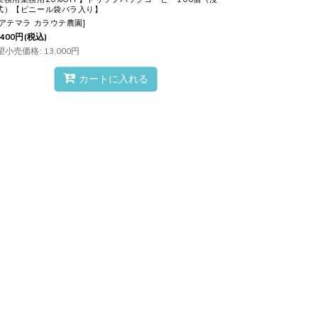
式）【ビニール袋バラ入り】
アテマラ カラウテ農園
]
,400
円
(税込)
望小売価格
:
13,000
円
カートに入れる