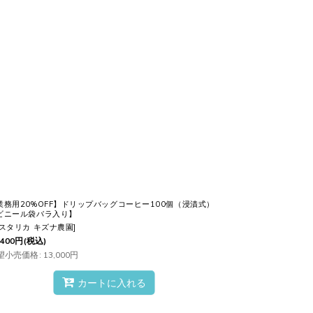
沢な時間
を過ごせます。
業務用20%OFF】ドリップバッグコーヒー100個（浸漬式）
ビニール袋バラ入り】
スタリカ キズナ農園
]
,400
円
(税込)
望小売価格
:
13,000
円
、
コーヒーの贈り物
をする際は考えてしま
カートに入れる
み
いただけます。