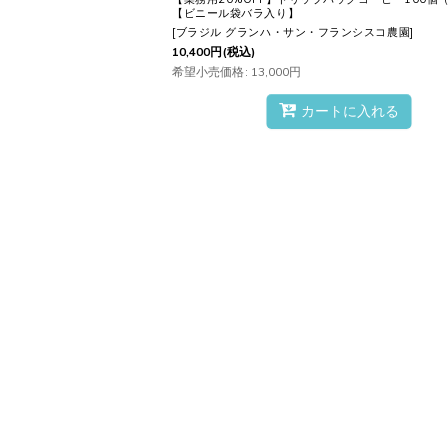
【ビニール袋バラ入り】
[
ブラジル グランハ・サン・フランシスコ農園
]
10,400
円
(税込)
希望小売価格
:
13,000
円
カートに入れる