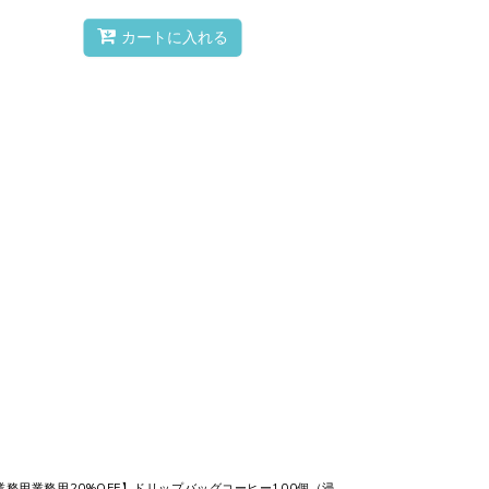
カートに入れる
移す
。
業務用業務用20%OFF】ドリップバッグコーヒー100個（浸