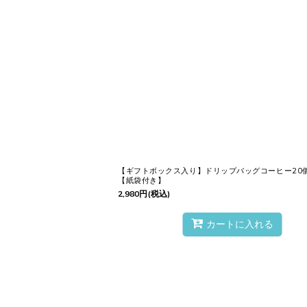
ヴォアラ珈琲の
ドリップバッグコー
これは、あなたの日常に
”特別な瞬間
スペシャルティコーヒーを
最高のタ
間
を見極めて
焙煎
。
その後、冷却し、
鮮度を守る
ために
【ギフトボックス入り】ドリップバッグコーヒー20
【紙袋付き】
2,980
円
(税込)
実は、コーヒー豆は焙煎
カートに入れる
そして、焙煎後の
絶妙なタイミング
感じられる
一杯
をお届けできるので
お湯を注ぐだけで、まるで
バリスタ