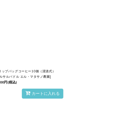
たら
使いき
り、味わいが
ピーク
を迎える
瞬
て
います。
リップバッグコーヒー10個（浸漬式）
ルサルバドル エル・マタサノ農園
]
300
円
(税込)
カートに入れる
グ
、
窒素充填
することで、どこでも
鮮度
を
が楽しめます。