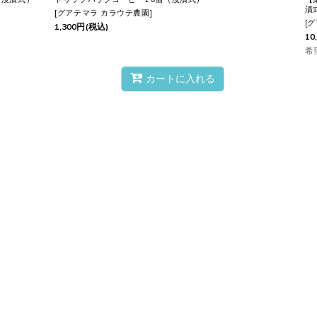
漬
[
グアテマラ カラウテ農園
]
[
グ
1,300
円
(税込)
10
希
カートに入れる