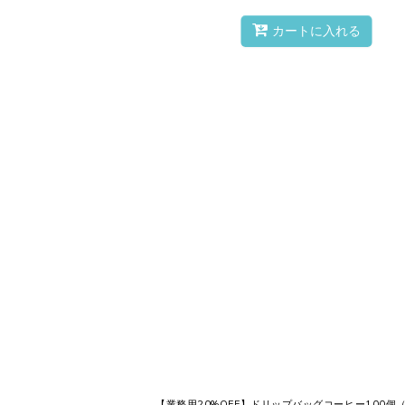
カートに入れる
ドリップしない作り方で
1.ドリップバッグを取り出し、ミシ
【業務用20%OFF】ドリップバッグコーヒー100個