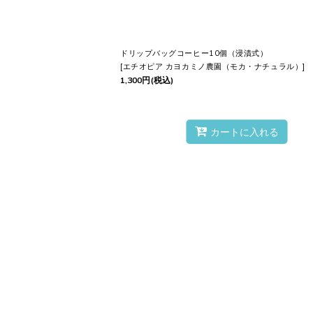
ドリップバッグコーヒー10個（浸漬式）
[
エチオピア カヨカミノ農園（モカ・ナチュラル）
]
1,300
円
(税込)
カートに入れる
2.
空になったフィルター
を
カップに