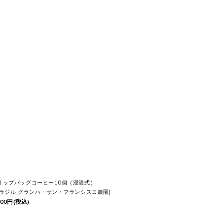
しさが
長持ち
します。
リップバッグコーヒー10個（浸漬式）
ラジル グランハ・サン・フランシスコ農園
]
300
円
(税込)