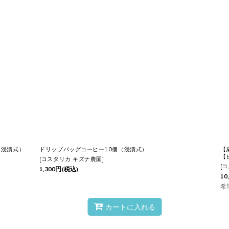
も不要。
も、袋を
開けた瞬間
から広がる
フレッシュな香り
とともに、
贅
いつもの
コーヒータイム
が
特別なひと時
に変わります。
ぐ手に取ってみませんか？
（浸漬式）
ドリップバッグコーヒー10個（浸漬式）
【
【
[
コスタリカ キズナ農園
]
[
コ
1,300
円
(税込)
10
希
器具を持っているのかな？
」「
豆のまま
かな？
粉
かな？」など
カートに入れる
ッグ
がピッタリ！
道具もいらない
ので、
どなたでも
すぐ
お楽し