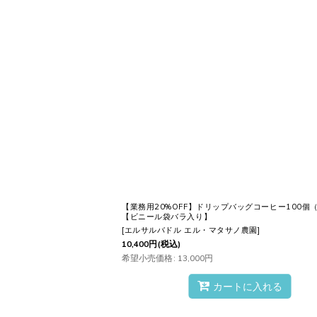
手間いらず、特別な器具
忙しい朝
も、ちょっとした
休憩時間
ヴォアラ珈琲のドリップバッグで、
あなたのための
至福の一杯
を、今す
【業務用20%OFF】ドリップバッグコーヒー100個
【ビニール袋バラ入り】
ギフトとしても最適
[
エルサルバドル エル・マタサノ農園
]
10,400
円
(税込)
希望小売価格
:
13,000
円
「差し上げたいあの方は
コーヒーの
カートに入れる
います。そんなときは、
ドリップバ