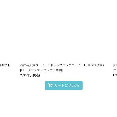
絞り込む
ヒー
は、ただのコーヒーじゃありません。
”
を届けるために作られた
一杯
です。
イミング
で楽しんでいただけるよう、
バキュームパック
を開け
すぐに
アルミ袋
に詰め最高の
香り
と
味わい
をしっかり
閉じ込め
個ギフト
品評会入賞コーヒー：ドリップバッグコーヒー10個（浸漬式）
ド
[
COEグアテマラ カラウテ農園
]
[
エ
2,300
円
(税込)
1,
後も風味が変化します。
カートに入れる
で専用工場に送り、
粒度
を
完璧
に
調整
し、すぐに
パッケージン
す。
があなたのために入れてくれたかのような
香り豊かな
コーヒー