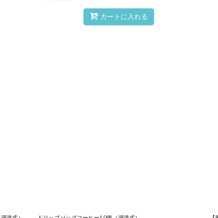
カートに入れる
す
ン目にそって破り、
中身のコーヒー粉
を目盛りのついた
容器に
（浸漬式）
ドリップバッグコーヒー10個（浸漬式）
【