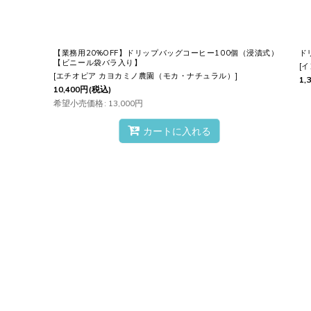
【業務用20%OFF】ドリップバッグコーヒー100個（浸漬式）
ド
【ビニール袋バラ入り】
[
イ
[
エチオピア カヨカミノ農園（モカ・ナチュラル）
]
1,
10,400
円
(税込)
希望小売価格
:
13,000
円
カートに入れる
セット
します。