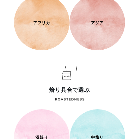
アフリカ
アジア
焙り具合で選ぶ
浅焙り
中焙り