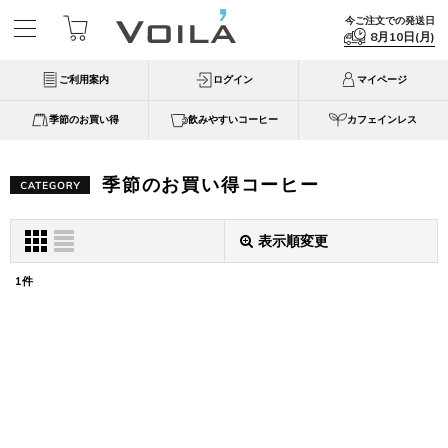
今ご注文での発送日
8月10日(月)
ご利用案内
ログイン
マイページ
季節のお買い得
飲みやすいコーヒー
カフェインレス
季節のお買い得コーヒー
表示順変更
1
件
表示数
:
並び順
:
絞り込む