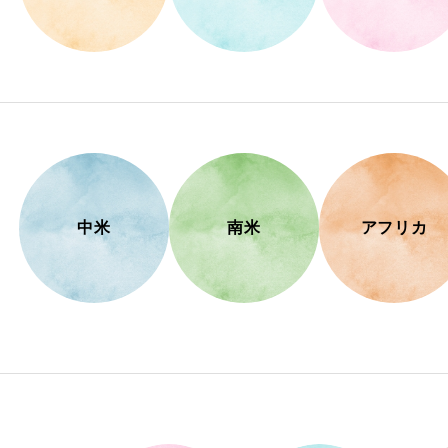
中米
南米
アフリカ