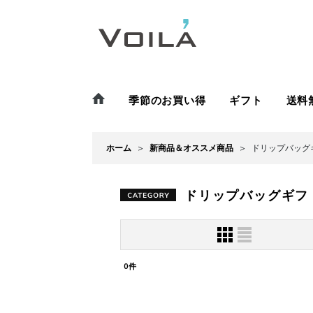
季節のお買い得
ギフト
送料
ホーム
>
新商品＆オススメ商品
>
ドリップバッグ
ドリップバッグギフ
表示数
:
0
件
並び順
: