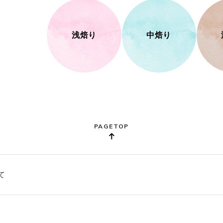
浅焙り
中焙り
PAGETOP
て