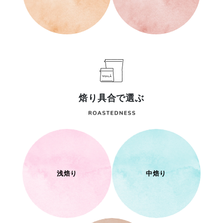
焙り具合で選ぶ
浅焙り
中焙り