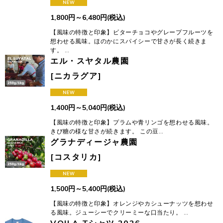
1,800
円
～6,480
円
(税込)
【風味の特徴と印象】ビターチョコやグレープフルーツを
想わせる風味。ほのかにスパイシーで甘さが長く続きま
す。 …
エル・スヤタル農園
[
ニカラグア
]
1,400
円
～5,040
円
(税込)
【風味の特徴と印象】プラムや青リンゴを想わせる風味。
きび糖の様な甘さが続きます。 この豆…
グラナディージャ農園
[
コスタリカ
]
1,500
円
～5,400
円
(税込)
【風味の特徴と印象】オレンジやカシューナッツを想わせ
る風味。ジューシーでクリーミーな口当たり。 …