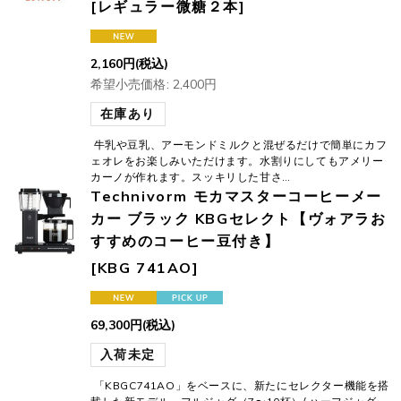
[
レギュラー微糖２本
]
2,160
円
(税込)
希望小売価格
:
2,400
円
在庫あり
牛乳や豆乳、アーモンドミルクと混ぜるだけで簡単にカフ
ェオレをお楽しみいただけます。水割りにしてもアメリー
カーノが作れます。スッキリした甘さ…
Technivorm モカマスターコーヒーメー
カー ブラック KBGセレクト【ヴォアラお
すすめのコーヒー豆付き】
[
KBG 741AO
]
69,300
円
(税込)
入荷未定
「KBGC741AO」をベースに、新たにセレクター機能を搭