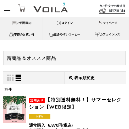
今ご注文での発送日
8月7日(金)
ご利用案内
ログイン
マイページ
季節のお買い得
飲みやすいコーヒー
カフェインレス
新商品＆オススメ商品
表示順変更
15
件
表示数
:
【特別送料無料！】サマーセレク
並び順
:
ション【WEB限定】
通常購入
:
6,870
円
(税込)
絞り込む