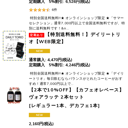
定期購入 5%割引
:
6,526
円
(税込)
6
件
特別全国送料無料!!★ オンラインショップ限定 ★「サマー
セレクション」通常7,000円以上で全国送料無料ですが、特
別に送料無料です！&n…
【特別送料無料！】デイリートリ
オ【WEB限定】
通常購入
:
4,470
円
(税込)
定期購入 5%割引
:
4,246
円
(税込)
特別全国送料無料!!★ オンラインショップ限定 ★「デイリ
ートリオ」毎日飲むならバランスがとれたコーヒーがおす
すめ！通常7,000円以上で…
【2本で10%OFF】【カフェオレベース】
ヴォアラッテ 2本セット
[
レギュラー1本、デカフェ1本
]
2,160
円
(税込)