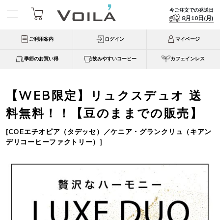
今ご注文での発送日
8月10日(月)
ご利用案内
ログイン
マイページ
季節のお買い得
飲みやすいコーヒー
カフェインレス
【WEB限定】リュクスデュオ 送
料無料！！【豆のままでの販売】
[
COEエチオピア（タデッセ）／ケニア・グランクリュ（キアン
デリコーヒーファクトリー）
]