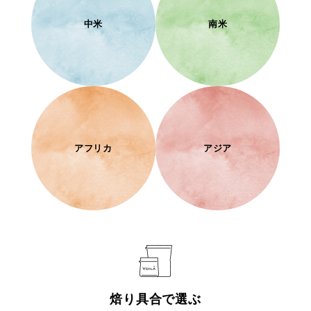
中米
南米
アフリカ
アジア
焙り具合で選ぶ