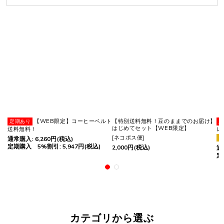
【WEB限定】コーヒーベルト
【特別送料無料！豆のままでのお届け】
はじめてセット【WEB限定】
送料無料！
レ
[
ネコポス便
]
通常購入
:
6,260
円
(税込)
定期購入 5%割引
:
5,947
円
(税込)
2,000
円
(税込)
通
定
カテゴリから選ぶ