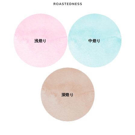
浅焙り
中焙り
深焙り