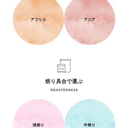
アフリカ
アジア
焙り具合で選ぶ
浅焙り
中焙り