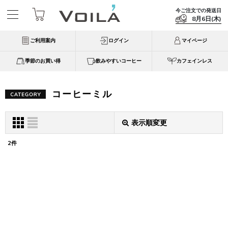
今ご注文での発送日
8月6日(木)
ご利用案内
ログイン
マイページ
季節のお買い得
飲みやすいコーヒー
カフェインレス
コーヒーミル
表示順変更
2
件
表示数
:
並び順
:
絞り込む