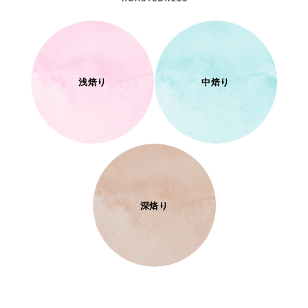
浅焙り
中焙り
深焙り