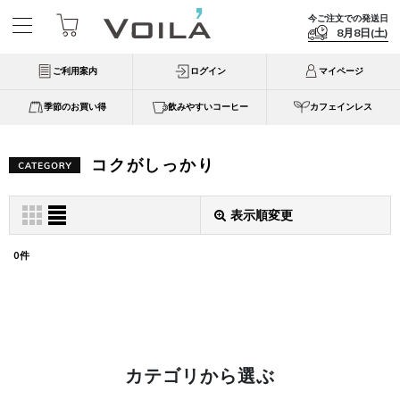
今ご注文での発送日
8月8日(土)
ご利用案内
ログイン
マイページ
季節のお買い得
飲みやすいコーヒー
カフェインレス
コクがしっかり
表示順変更
表示数
:
0
件
並び順
:
絞り込む
カテゴリから選ぶ