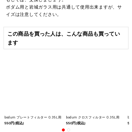
ボダム用と岩城ガラス用は共通して使用出来ますが、サ
イズは注意してください。
この商品を買った人は、こんな商品も買ってい
ます
bodum プレートフィルター 0.35L用
bodum クロスフィルター 0.35L用
b
550
円
(税込)
550
円
(税込)
55