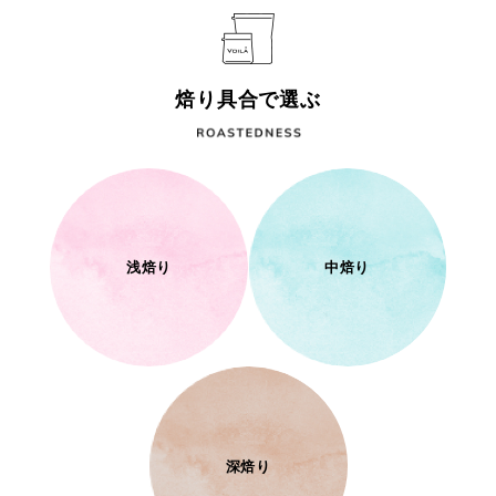
焙り具合で選ぶ
浅焙り
中焙り
深焙り