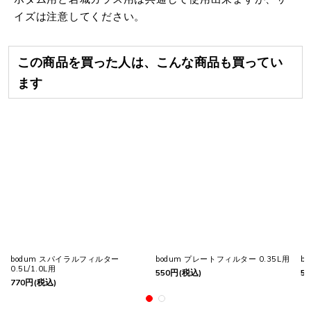
イズは注意してください。
この商品を買った人は、こんな商品も買ってい
ます
bodum スパイラルフィルター
bodum プレートフィルター 0.35L用
b
0.5L/1.0L用
550
円
(税込)
55
770
円
(税込)