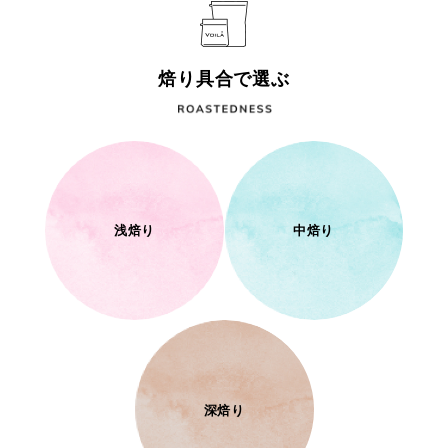
焙り具合で選ぶ
浅焙り
中焙り
深焙り