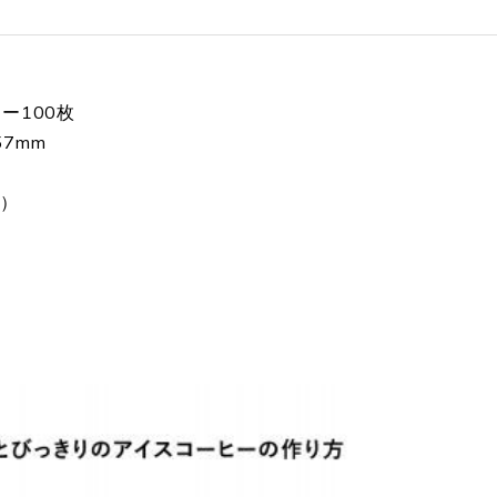
ー100枚
57mm
z）