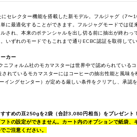
新たにセレクター機能を搭載した新モデル。フルジャグ（7〜1
簡単に最適化することができます。フルジャグモードでは従
ールされ、本来のポテンシャルを出し切る前に抽出が終わっ
。いずれのモードでもこれまで通りECBC認証を取得して
メーカー
テクニフォルム社のモカマスターは世界中で認められている
造されているモカマスターにはコーヒーの抽出性能と風味を
ューイングセンター）が定める厳しい条件をクリアし、承認
。
すすめの豆250gを
2袋
（合計3,080円相当）をプレゼント
ギフトの設定ができません。カート内のオプションで紙袋、
のでご注意ください。