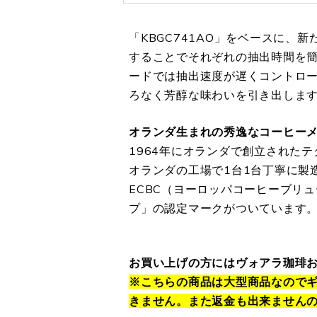
「KBGC741AO」をベースに、
することでそれぞれの抽出時間を
ードでは抽出速度が遅くコントロ
ろなく芳醇な味わいを引き出します
オランダ生まれの秀逸なコーヒー
1964年にオランダで創立された
オランダの工場で1台1台丁寧に製
ECBC（ヨーロッパコーヒーブリ
プ」の認定マークがついています
お買い上げの方にはヴォアラ珈琲お
※こちらの商品は大型商品なので
きません。また返金も出来ません