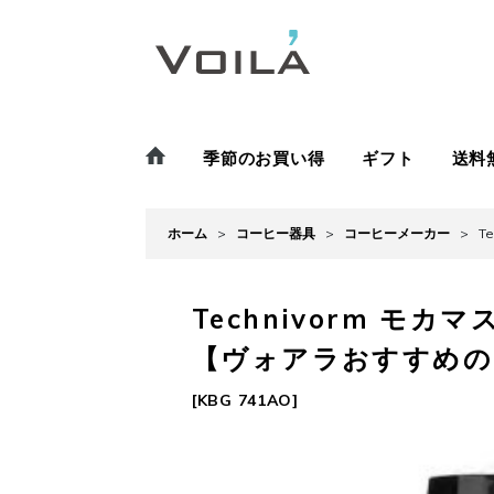
季節のお買い得
ギフト
送料
ホーム
>
コーヒー器具
>
コーヒーメーカー
>
T
Technivorm 
【ヴォアラおすすめの
[
KBG 741AO
]