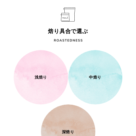
焙り具合で選ぶ
浅焙り
中焙り
深焙り