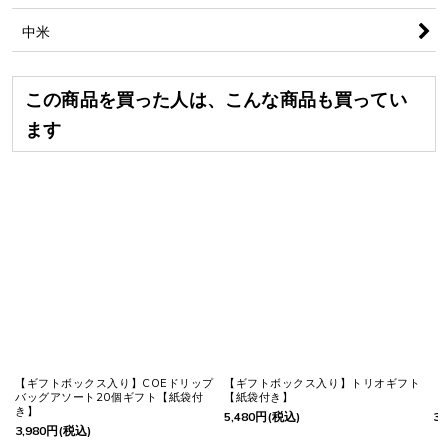
中米
この商品を買った人は、こんな商品も買ってい
ます
【ギフトボックス入り】COEドリップ
【ギフトボックス入り】トリオギフト
【
バッグアソート20個ギフト【紙袋付
【紙袋付き】
【
き】
5,480
円
(税込)
3,
3,980
円
(税込)