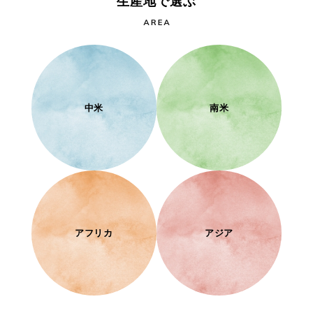
生産地で選ぶ
中米
南米
アフリカ
アジア