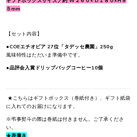
ギフトボックスサイズ／約 W２６０× D１８０×H９
５mm
【セット内容】
●COEエチオピア 27位「タデッセ農園」250g
風味特性はただいま準備中です。
●品評会入賞ドリップバッグコーヒー10個
★こちらはギフトボックス（巻紙付き）、ギフト紙袋
に入れてのお届けになります。
※弔事熨斗の際は巻紙は付きません。ご了承くださ
い。
★表書き