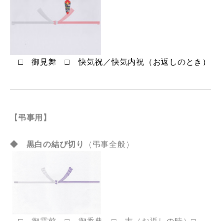
□ 御見舞 □ 快気祝／快気内祝（お返しのとき）
【弔事用】
◆ 黒白の結び切り
（弔事全般）
□ 御霊前 □ 御香典 □ 志（お返しの時）□