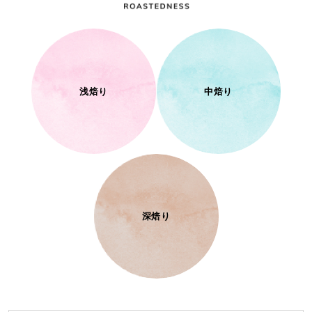
浅焙り
中焙り
深焙り