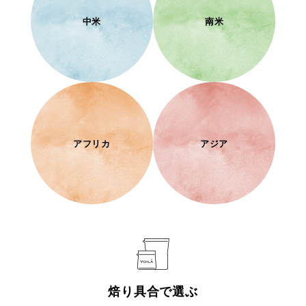
中米
南米
アフリカ
アジア
焙り具合で選ぶ