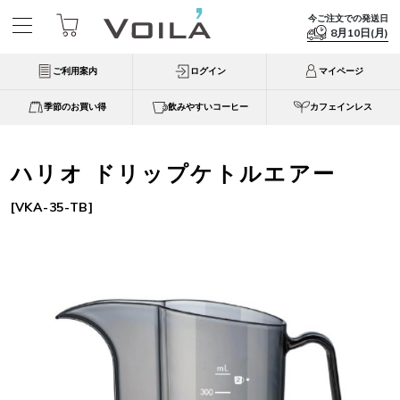
今ご注文での発送日
8月10日(月)
ご利用案内
ログイン
マイページ
季節のお買い得
飲みやすいコーヒー
カフェインレス
ハリオ ドリップケトルエアー
[
VKA-35-TB
]