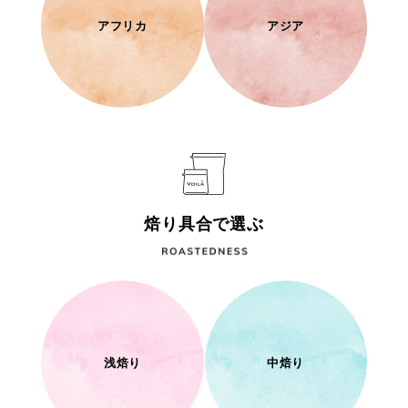
アフリカ
アジア
焙り具合で選ぶ
浅焙り
中焙り