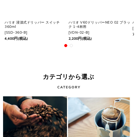
ハリオ 浸漬式ドリッパー スイッチ
ハリオ V60ドリッパーNEO 02 ブラッ
ハ
360ml
ク 1-4杯用
[
M
[
SSD-360-B
]
[
VDN-02-B
]
77
4,400
円
(税込)
2,200
円
(税込)
カテゴリから選ぶ