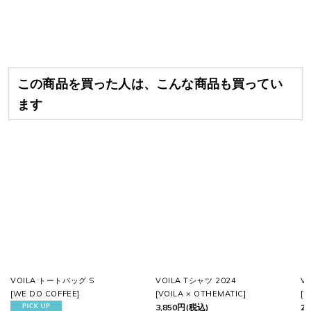
この商品を買った人は、こんな商品も買ってい
ます
VOILA トートバッグ S
VOILA Tシャツ 2024
V
[
WE DO COFFEE
]
[
VOILA × OTHEMATIC
]
[
C
3,850
円
(税込)
2,