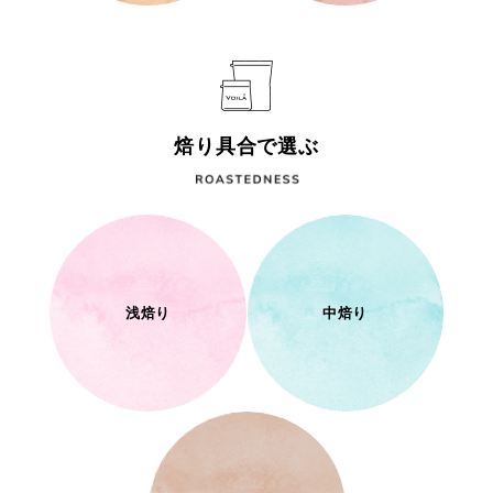
焙り具合で選ぶ
浅焙り
中焙り