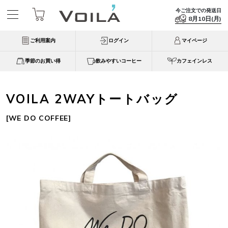
今ご注文での発送日
8月10日(月)
ご利用案内
ログイン
マイページ
季節のお買い得
飲みやすいコーヒー
カフェインレス
VOILA 2WAYトートバッグ
[
WE DO COFFEE
]