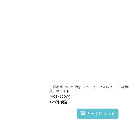
三洋産業 アバカ 円すい コーヒーフィルター〈1杯用
入）ホワイト
[
AC1-100W
]
470
円
(税込)
カートに入れる