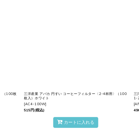
絞り込む
〉（100枚
三洋産業 アバカ 円すい コーヒーフィルター〈2-4杯用〉（100
三
枚入）ホワイト
1
[
AC4-100W
]
[
A
515
円
(税込)
49
カートに入れる