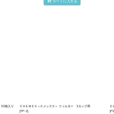
カートに入れる
4 50枚入り
ＣＨＥＭＥＸ＜ケメックス＞ フィルター 3カップ用
Ｃ
[
FP-2
]
[
F