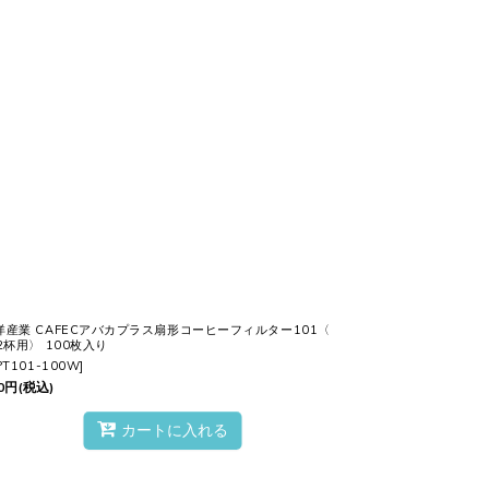
洋産業 CAFECアバカプラス扇形コーヒーフィルター101〈
-2杯用〉 100枚入り
PT101-100W
]
0
円
(税込)
カートに入れる