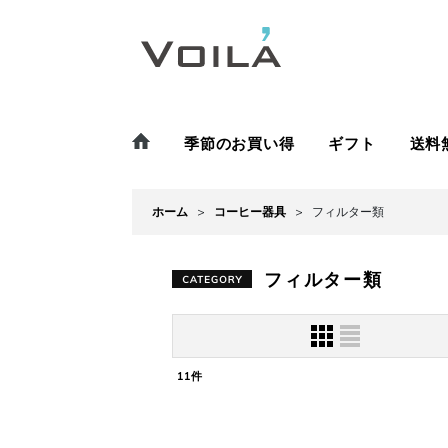
季節のお買い得
ギフト
送料
ホーム
>
コーヒー器具
>
フィルター類
フィルター類
11
件
表示数
:
並び順
: