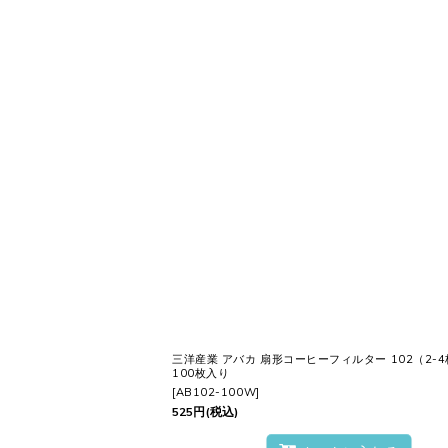
三洋産業 アバカ 扇形コーヒーフィルター 102（2-4
100枚入り
[
AB102-100W
]
525
円
(税込)