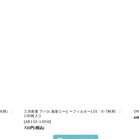
杯用） :
三洋産業 アバカ 扇形コーヒーフィルター103〈5-7杯用〉 :
O
100枚入り
49
[
AB103-100W
]
720
円
(税込)