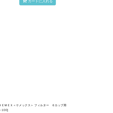
カートに入れる
ＨＥＭＥＸ＜ケメックス＞ フィルター ６カップ用
S-100
]