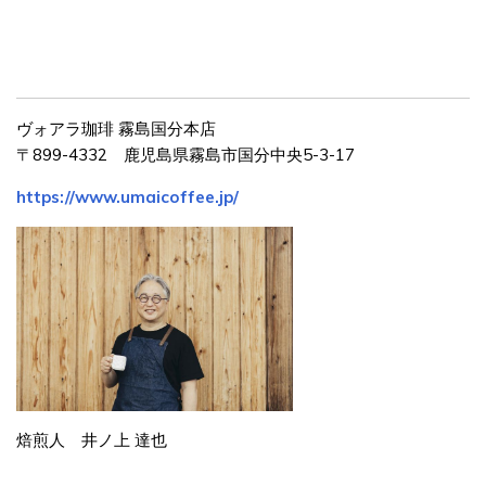
ヴォアラ珈琲 霧島国分本店
〒899-4332 鹿児島県霧島市国分中央5-3-17
https://www.umaicoffee.jp/
焙煎人 井ノ上 達也