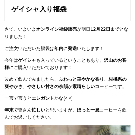
ゲイシャ入り福袋
さて、いよいよ
オンライン福袋販売
が明日
12月22日まで
とな
りました！
ご注文いただいた福袋は
年内
に
発送
いたします！
今年は
ゲイシャ
も入っているということもあり、
沢山のお客
様
にご購入いただいております！
改めて飲んでみましたら、
ふわっと華やかな香り
、
柑橘系の
爽やかさ
、
やさしい甘さの余韻
が
素晴らしい
コーヒーです。
一言で言うと
エレガント
かな(^ ^)
年末
で皆さん
忙しい
と思いますが、
ほっと一息
コーヒーを飲
んでお過ごしください。