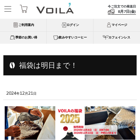
今ご注文での発送日
8月7日(金)
ご利用案内
ログイン
マイページ
季節のお買い得
飲みやすいコーヒー
カフェインレス
福袋は明日まで！
2024
12
21
年
月
日